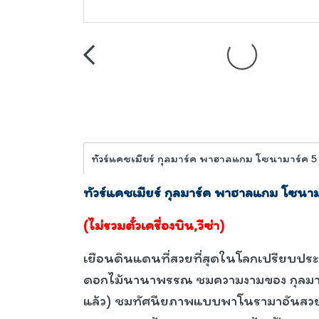
ทัวร์แคชเมียร์ กุลมาร์ค พาฮาลแกม โซนา
(ไม่รวมตั๋วเครื่องบิน,วีซ่า)
เยือนดินแดนที่สวยที่สุดในโลกเปรียบประ
ดอกไม้นานาพรรณ ชมความงามของ กุลมาร์ค &
แล้ว) ชมทัศนียภาพแบบพาโนรามาอันสวยงาม