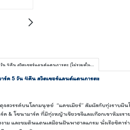
ทัวร์แคชเมียร์ กุลมาร์ค พาฮาลแกม โซนามาร์ค 5 วัน 4คืน สวิตเซอร์แลนด์แดนภารตะ (ไม่รวมตั๋วเครื่องบิน,วีซ่า)
มาร์ค 5 วัน 4คืน สวิตเซอร์แลนด์แดนภารตะ
ดุจสวรรค์บนโลกมนุษย์ “แคชเมียร์” สัมผัสกับทุ่งราบผ
 โซนามาร์ค ที่มีทุ่งหญ้าเขียวขจีและเทือกเขาหิมะรายรอ
 และชมดินแดนเสมือนฝันพาฮาลแกรม นั่งเรือซิคาร่าล่อง