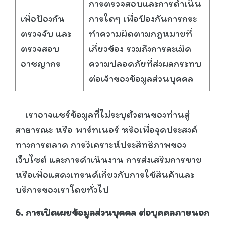
การตรวจสอบและการดำเนิน
เพื่อป้องกัน
การใดๆ เพื่อป้องกันการกระ
ตรวจจับ และ
ทำความผิดตามกฎหมายที่
ตรวจสอบ
เกี่ยวข้อง รวมถึงการละเมิด
อาชญากร
ความปลอดภัยที่ส่งผลกระทบ
ต่อเจ้าของข้อมูลส่วนบุคคล
เราอาจแชร์ข้อมูลที่ไม่ระบุตัวตนของท่านสู่
สาธารณะ หรือ พาร์ทเนอร์ หรือเพื่อจุดประสงค์
ทางการตลาด การวิเคราะห์ประสิทธิภาพของ
เว็บไซต์ และการดำเนินงาน การส่งเสริมการขาย
หรือเพื่อแสดงเทรนด์เกี่ยวกับการใช้สินค้าและ
บริการของเราโดยทั่วไป
6. การเปิดเผยข้อมูลส่วนบุคคล ต่อบุคคลภายนอก