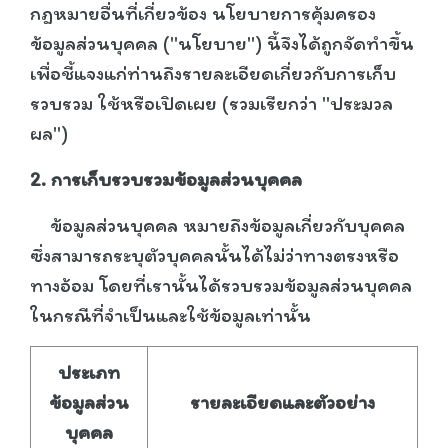
กฎหมายอื่นที่เกี่ยวข้อง นโยบายการคุ้มครอง
ข้อมูลส่วนบุคคล ("นโยบาย") นี้จึงได้ถูกจัดทำขึ้น
เพื่อชี้แจงแก่ท่านถึงรายละเอียดเกี่ยวกับการเก็บ
รวบรวม ใช้หรือเปิดเผย (รวมเรียกว่า "ประมวล
ผล")
2. การเก็บรวบรวมข้อมูลส่วนบุคคล
ข้อมูลส่วนบุคคล หมายถึงข้อมูลเกี่ยวกับบุคคล
ซึ่งสามารถระบุตัวบุคคลนั้นได้ไม่ว่าทางตรงหรือ
ทางอ้อม โดยที่เรานั้นได้รวบรวมข้อมูลส่วนบุคคล
ในกรณีที่จำเป็นและใช้ข้อมูลเท่านั้น
ประเภท
ข้อมูลส่วน
รายละเอียดและตัวอย่าง
บุคคล