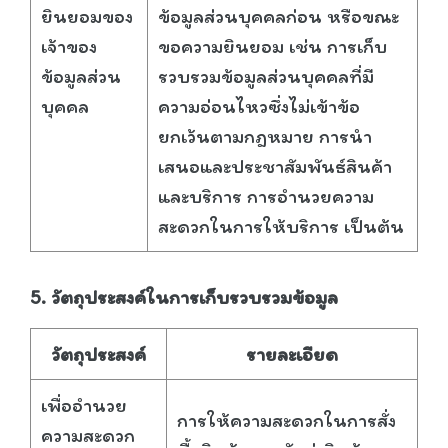
ยินยอมของ
ข้อมูลส่วนบุคคลก่อน หรือขณะ
เจ้าของ
ขอความยินยอม เช่น การเก็บ
ข้อมูลส่วน
รวบรวมข้อมูลส่วนบุคคลที่มี
บุคคล
ความอ่อนไหวซึ่งไม่เข้าข้อ
ยกเว้นตามกฎหมาย การนำ
เสนอและประชาสัมพันธ์สินค้า
และบริการ การอำนวยความ
สะดวกในการให้บริการ เป็นต้น
5. วัตถุประสงค์ในการเก็บรวบรวมข้อมูล
วัตถุประสงค์
รายละเอียด
เพื่ออำนวย
การให้ความสะดวกในการสั่ง
ความสะดวก