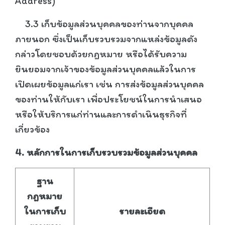
Address)
3.3 เก็บข้อมูลส่วนบุคคลของท่านจากบุคคล
ภายนอก ซึ่งเป็นเก็บรวบรวมจากแหล่งข้อมูลดัง
กล่าวโดยชอบด้วยกฎหมาย หรือได้รับความ
ยินยอมจากเจ้าของข้อมูลส่วนบุคคลแล้วในการ
เปิดเผยข้อมูลแก่เรา เช่น การส่งข้อมูลส่วนบุคคล
ของท่านให้กับเรา เพื่อประโยชน์ในการนำเสนอ
หรือให้บริการแก่ท่านและการดำเนินธุรกิจที่
เกี่ยวข้อง
4. หลักการในการเก็บรวบรวมข้อมูลส่วนบุคคล
ฐาน
กฎหมาย
ในการเก็บ
รายละเอียด