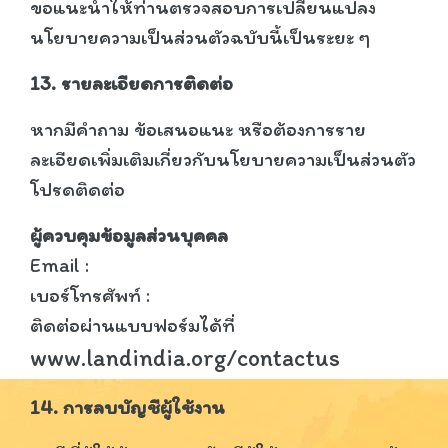
ขอแนะนำให้ท่านตรวจสอบการเปลี่ยนแปลง
นโยบายความเป็นส่วนตัวฉบับนี้เป็นระยะ ๆ
13. รายละเอียดการติดต่อ
หากมีคำถาม ข้อเสนอแนะ หรือต้องการราย
ละเอียดเพิ่มเติมเกี่ยวกับนโยบายความเป็นส่วนตัว
โปรดติดต่อ
ผู้ควบคุมข้อมูลส่วนบุคคล
Email :
เบอร์โทรศัพท์ :
ติดต่อผ่านแบบฟอร์มได้ที่
www.landindia.org/contactus
14. การลบบัญชีผู้ใช้งาน