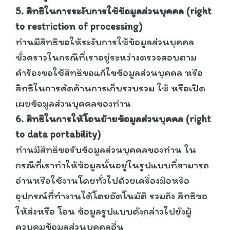
5. สิทธิในการระงับการใช้ข้อมูลส่วนบุคคล (right
to restriction of processing)
ท่านมีสิทธิขอให้ระงับการใช้ข้อมูลส่วนบุคคล
ชั่วคราวในกรณีที่เราอยู่ระหว่างตรวจสอบตาม
คำร้องขอใช้สิทธิขอแก้ไขข้อมูลส่วนบุคคล หรือ
สิทธิในการคัดค้านการเก็บรวบรวม ใช้ หรือเปิด
เผยข้อมูลส่วนบุคคลของท่าน
6. สิทธิในการให้โอนย้ายข้อมูลส่วนบุคคล (right
to data portability)
ท่านมีสิทธิขอรับข้อมูลส่วนบุคคลของท่าน ใน
กรณีที่เราทำให้ข้อมูลนั้นอยู่ในรูปแบบที่สามารถ
อ่านหรือใช้งานโดยทั่วไปด้วยเครื่องมือหรือ
อุปกรณ์ที่ทำงานได้โดยอัตโนมัติ รวมถึง สิทธิขอ
ให้ส่งหรือ โอน ข้อมูลรูปแบบดังกล่าวไปยังผู้
ควบคุมข้อมูลส่วนบุคคลอื่น