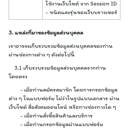
ใช้งานเว็บไซต์ จาก Session ID
- ชนิดและรุ่นของเว็บบราวเซอร์
3. แหล่งที่มาของข้อมูลส่วนบุคคล
เราอาจจะเก็บรวบรวมข้อมูลส่วนบุคคลของท่าน
ผ่านช่องทางต่าง ๆ ดังต่อไปนี้
3.1 เก็บรวบรวมข้อมูลส่วนบุคคลจากท่าน
โดยตรง
- เมื่อท่านสมัครสมาชิก โดยการกรอกข้อมูล
ต่าง ๆ ในแบบฟอร์ม ไม่ว่าในรูปแบบเอกสาร ผ่าน
เว็บไซต์ สื่อสังคมออนไลน์ หรือทางช่องทางใด ๆ
- เมื่อท่านสั่งซื้อสินค้าและบริการ
- เมื่อท่านกรอกข้อมูลผ่านแบบฟอร์ม