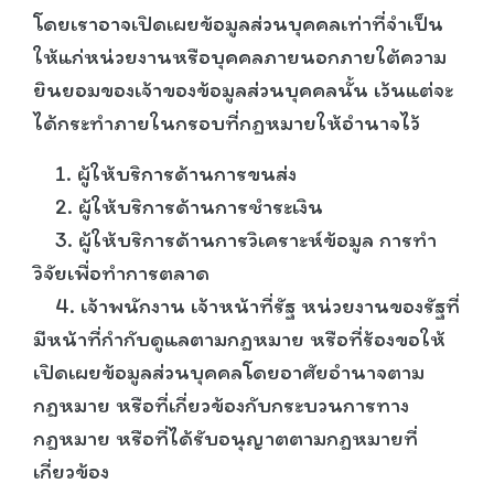
โดยเราอาจเปิดเผยข้อมูลส่วนบุคคลเท่าที่จำเป็น
ให้แก่หน่วยงานหรือบุคคลภายนอกภายใต้ความ
ยินยอมของเจ้าของข้อมูลส่วนบุคคลนั้น เว้นแต่จะ
ได้กระทำภายในกรอบที่กฎหมายให้อำนาจไว้
1. ผู้ให้บริการด้านการขนส่ง
2. ผู้ให้บริการด้านการชำระเงิน
3. ผู้ให้บริการด้านการวิเคราะห์ข้อมูล การทำ
วิจัยเพื่อทำการตลาด
4. เจ้าพนักงาน เจ้าหน้าที่รัฐ หน่วยงานของรัฐที่
มีหน้าที่กำกับดูแลตามกฎหมาย หรือที่ร้องขอให้
เปิดเผยข้อมูลส่วนบุคคลโดยอาศัยอำนาจตาม
กฎหมาย หรือที่เกี่ยวข้องกับกระบวนการทาง
กฎหมาย หรือที่ได้รับอนุญาตตามกฎหมายที่
เกี่ยวข้อง