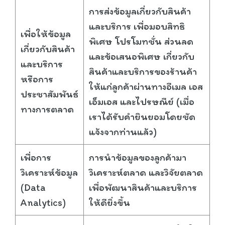
การส่งข้อมูลเกี่ยวกับสินค้า
และบริการ เพื่อมอบสิทธิ
เพื่อให้ข้อมูล
พิเศษ โปรโมทชั่น ส่วนลด
เกี่ยวกับสินค้า
และข้อเสนอพิเศษ เกี่ยวกับ
และบริการ
สินค้าและบริการของร้านค้า
หรือการ
ให้แก่ลูกค้าผ่านทางอีเมล เอส
ประชาสัมพันธ์
เอ็มเอส และไปรษณีย์ (เมื่อ
ทางการตลาด
เราได้รับคำยินยอมโดยชัด
แจ้งจากท่านแล้ว)
เพื่อการ
การนำข้อมูลของลูกค้ามา
วิเคราะห์ข้อมูล
วิเคราะห์ตลาด และวิจัยตลาด
(Data
เพื่อพัฒนาสินค้าและบริการ
Analytics)
ให้ดียิ่งขึ้น