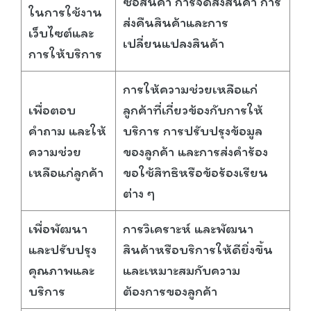
ซื้อสินค้า การจัดส่งสินค้า การ
ในการใช้งาน
ส่งคืนสินค้าและการ
เว็บไซต์และ
เปลี่ยนแปลงสินค้า
การให้บริการ
การให้ความช่วยเหลือแก่
เพื่อตอบ
ลูกค้าที่เกี่ยวข้องกับการให้
คำถาม และให้
บริการ การปรับปรุงข้อมูล
ความช่วย
ของลูกค้า และการส่งคำร้อง
เหลือแก่ลูกค้า
ขอใช้สิทธิหรือข้อร้องเรียน
ต่าง ๆ
เพื่อพัฒนา
การวิเคราะห์ และพัฒนา
และปรับปรุง
สินค้าหรือบริการให้ดียิ่งขึ้น
คุณภาพและ
และเหมาะสมกับความ
บริการ
ต้องการของลูกค้า