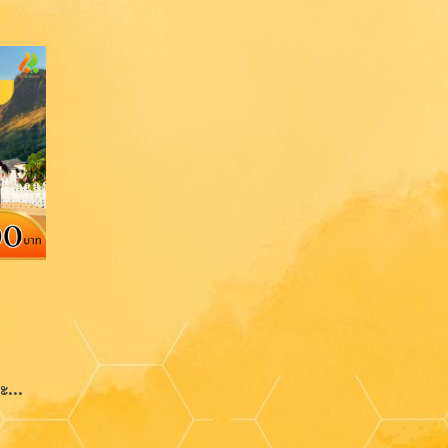
โปรแกรมศรีลังกาไหว้พระอิ่มบุญ 5 วัน 3 คืน