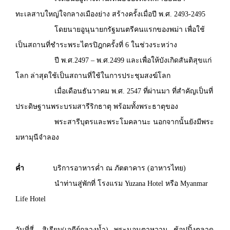
ทะเลสาบใหญ่ใจกลางเมืองย่าง สร้างครั้งเมื่อปี พ.ศ. 2493-2495
โดยนายอูนุนายกรัฐมนตรีคนแรกของพม่า เพื่อใช้
เป็นสถานที่ชำระพระไตรปิฎกครั้งที่ 6 ในช่วงระหว่าง
ปี พ.ศ.2497 – พ.ศ.2499 และเพื่อให้บังเกิดสันติสุขแก่
โลก ล่าสุดใช้เป็นสถานที่ใช้ในการประชุมสงฆ์โลก
เมื่อเดือนธันวาคม พ.ศ. 2547 ที่ผ่านมา ที่สำคัญเป็นที่
ประดิษฐานพระบรมสารีริกธาตุ พร้อมทั้งพระธาตุของ
พระสารีบุตรและพระโมคลานะ นอกจากนั้นยังมีพระ
มหามุนีจำลอง
ค่ำ
บริการอาหารค่ำ ณ ภัตตาคาร (อาหารไทย)
นำท่านสู่พักที่ โรงแรม Yuzana Hotel หรือ Myanmar
Life Hotel
วันที่สี่ สิเรียม(เจดีย์กลางน้ำ)– พระนอนตาหวาน– ช้อปปิ้งตลาด