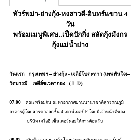
ทัวร์พม่า-ย่างกุ้ง-หงสาวดี-อินทร์แขวน 4
วัน
พร้อมเมนูพิเศษ..เป็ดปักกิ่ง สลัดกุ้งมังกร
กุ้งแม่น้ำย่าง
วันแรก กรุงเทพฯ – ย่างกุ้ง - เจดีย์โบตะทาว (เทพทันใจ)–
วัดบารมี – เจดีย์ชเวดากอง (-L-D)
07.00
คณะพร้อมกัน ณ ท่าอากาศยานนานาชาติสุวรรณภูมิ
อาคารผู้โดยสารขาออกชั้น 4 เคาน์เตอร์ F โดยมีเจ้าหน้าที่ของ
บริษัท เจไออี เซ็นเตอร์คอยให้การต้อนรับ
09.05
เหินฟ้าสู่ กรุงย่างกุ้ง โดยสายการบินบางกอกแอร์เวย์