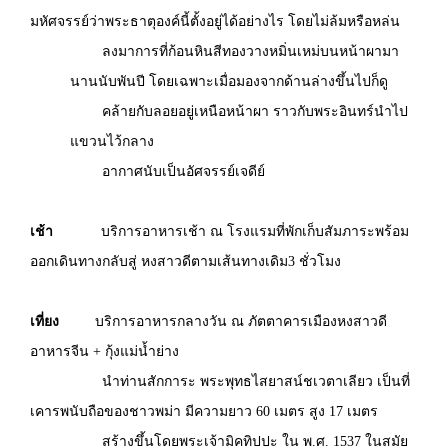
มหัศจรรย์ว่าพระธาตุองค์นี้ตั้งอยู่ได้อย่างไร โดยไม่ล้มหรือหล่น
ลงมาการที่ก้อนหินสีทองวางหมิ่นเหม่บนหน้าผามา
นานนับพันปี โดยเฉพาะเมื่อมองจากด้านล่างขึ้นไปก็ดู
คล้ายกับลอยอยู่เหนือหน้าผา ราวกับพระอินทร์นำไป
แขวนไว้กลาง
อากาศนับเป็นอัศจรรย์เจดีย์
เช้า
บริการอาหารเช้า ณ โรงแรมที่พักเก็บสัมภาระพร้อม
ออกเดินทางกลับสู่ หงสาวดีตามเส้นทางเดิม3 ชั่วโมง
เที่ยง
บริการอาหารกลางวัน ณ ภัตตาคารเมืองหงสาวดี
อาหารจีน + กุ้งแม่น้ำย่าง
นำท่านสักการะ พระพุทธไสยาสน์ชเวตาเลียว เป็นที่
เคารพนับถือของชาวพม่า มีความยาว 60 เมตร สูง 17 เมตร
สร้างขึ้นโดยพระเจ้ามิคทิปปะ ใน พ.ศ. 1537 ในสมัย