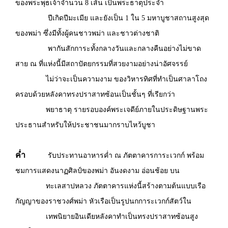
ของพระพุธเจ้าจำนวน 8 เส้น เป็นพระธาตุประจำ
ปีเกิดปีมะเมีย และยังเป็น 1 ใน 5 มหาบูชาสถานสูงสุด
ของพม่า ซึ่งมีทั้งผู้คนชาวพม่า และชาวต่างชาติ
พากันสักการะทั้งกลางวันและกลางคืนอย่างไม่ขาด
สาย ณ ที่แห่งนี้มีสถาปัตยกรรมที่สวยงามอย่างน่าอัศจรรย์
ไม่ว่าจะเป็นความงาม ของวิหารทิศที่ทำเป็นศาลาโถง
ครอบด้วยหลังคาทรงปราสาทซ้อนเป็นชั้นๆ ที่เรียกว่า
พยาธาตุ รายรอบองค์พระเจดีย์ภายในประดิษฐานพระ
ประธานสำหรับให้ประชาชนมากราบไหว้บูชา
ค่ำ
รับประทานอาหารค่ำ ณ ภัตตาคารการะเวกก์ พร้อม
ชมการแสดงนาฏศิลป์ของพม่า อันงดงาม อ่อนช้อย บน
ทะเลสาปหลวง ภัตตาคารแห่งนี้สร้างตามต้นแบบเรือ
กัญญาของราชวงศ์พม่า หัวเรือเป็นรูปนกการะเวกก์สัตว์ใน
เทพนิยายอินเดียหลังคาทำเป็นทรงปราสาทซ้อนสูง