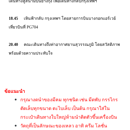
เดินทางสู่สนามบินย่างกุ้ง เพื่อเดินทางกลับกรุงเทพฯ
18.45
เหินฟ้ากลับ กรุงเทพฯ โดยสายการบินบางกอกแอร์เวย์
เที่ยวบินที่ PG704
20.40
คณะเดินทางถึงท่าอากาศยานสุวรรณภูมิ โดยสวัสดิภาพ
พร้อมด้วยความประทับใจ
ข้อแนะนำ
กรุณางดนำของมีคม ทุกชนิด เช่น มีดพับ กรรไกร
ตัดเล็บทุกขนาด ตะไบเล็บ เป็นต้น กรุณาใส่ใน
กระเป๋าเดินทางใบใหญ่ห้ามนำติดตัวขึ้นเครื่องบิน
วัตถุที่เป็นลักษณะของเหลว อาทิ ครีม โลชั่น