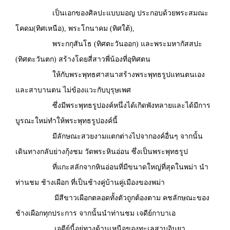
เป็นเอกของศิลปะแบบมอญ ประกอบด้วยพระสมณะ
โคดม(ทิศเหนือ), พระโกนาคม (ทิศใต้),
พระกกุสันโธ (ทิศตะวันออก) และพระมหากัสสปะ
(ทิศตะวันตก) สร้างโดยสี่สาวพี่น้องที่อุทิศตน
ให้กับพระพุทธศาสนาสร้างพระพุทธรูปแทนตนเอง
และสาบานตน ไม่ข้องแวะกับบุรุษเพศ
ซึ่งมีพระพุทธรูปองค์หนึ่งได้เกิดพังทลายและได้มีการ
บูรณะใหม่ทำให้พระพุทธรูปองค์นี้
มีลักษณะสวยงามแตกต่างไปจากองค์อื่นๆ จากนั้น
เดินทางกลับย่างกุ้งชม วัดพระหินอ่อน ซึ่งเป็นพระพุทธรูป
ที่แกะสลักจากหินอ่อนที่มีขนาดใหญ่ที่สุดในพม่า นำ
ท่านชม ช้างเผือก ที่เป็นช้างคู่บ้านคู่เมืองของพม่า
มีสีขาวเผือกตลอดทั้งตัวถูกต้องตาม คชลักษณะของ
ช้างเผือกทุกประการ จากนั้นนำท่านชม เจดีย์กาบาเอ
เจดีย์นี้อยู่ทางด้านเหนือของทะเลสาบอินยา