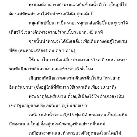
พระองค์สามารถยิงพระแสงปืนข้ามน้ำที่กว้างใหญ่นี้ไป
ต้องแม่ทัพพม่า จนได้รับชัยชนะถึงคิมปูนแค้มป์
หยุดพักเปลี่ยนรถเป็นรถบรรทุกหกล้อเพื่อขึ้นบนภูเขาไจ้
เที่ยวใช้เวลาเดินทางจากบริเวณนี้ประมาณ 45 นาที
จากนั้นนำท่านจะได้นั่งเสลี่ยงเพื่อเดินทางต่อสู่โรงแรม
ที่พัก (คนหามเสลี่ยง4 คน ต่อ 1 ท่าน)
ใช้เวลาในการนั่งเสลี่ยงประมาณ 30 นาที ระหว่างทาง
ชมทัศนียภาพอันสวยงามสองข้างทาง3 ชั่วโมง
เชิญชมทัศนียภาพงดงาม ตื่นตาตื่นใจกับ “พระธาตุ
อินทร์แขวน” (ซึ่งอยู่ใกล้ที่พักมากใช้เวลาเดินเพียง 10 นาที)
พระธาตุอินทร์แขวน ตั้งอยู่ที่เมืองไจ้โท อำเภอสะเทิม
เขตรัฐมอญของประเทศพม่า อยู่บนยอดเขา
เหนือระดับน้ำทะเล3,615 ฟุต มีลักษณะเด่นเป็นก้อนหิน
สีทองขนาดใหญ่ ตั้งอยู่บนหน้าผาสูงชันอย่างหมิ่นเหม่
เหมือนจะหล่นและท้าทายแรงดึงดูดของโลกโดยไม่