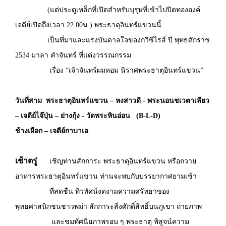
(แต่ประตูเหล็กที่เปิดสำหรับบุรุษที่เข้าไปปิดทององค์
เจดีย์เปิดถึงเวลา 22.00น.) พระธาตุอินทร์แขวนนี้
เป็นที่มาและแรงบันดาลใจของกวีซีไรส์ ปี พุทธศักราช
2534 มาลา คำจันทร์ ที่แต่งวรรณกรรม
เรื่อง “เจ้าจันทร์ผมหอม นิราศพระธาตุอินทร์แขวน”
วันที่สาม พระธาตุอินทร์แขวน – หงสาวดี - พระนอนชเวตาเลียว
– เจดีย์ไจ๊ปุ่น – ย่างกุ้ง - วัดพระหินอ่อน (B-L-D)
ช้างเผือก – เจดีย์กาบาเอ
เช้าตรู่
เชิญท่านสักการะ พระธาตุอินทร์แขวน หรือถวาย
อาหารพระธาตุอินทร์แขวน ท่านจะพบกับบรรยากาศยามเช้า
ที่สดชื่น ทิวทัศน์งดงามความศรัทธาของ
พุทธศาสนิกชนชาวพม่า สักการะสิ่งศักดิ์สิทธิ์บนภูเขา ถ่ายภาพ
และชมทัศนียภาพรอบ ๆ พระธาตุ พิสูจน์ความ