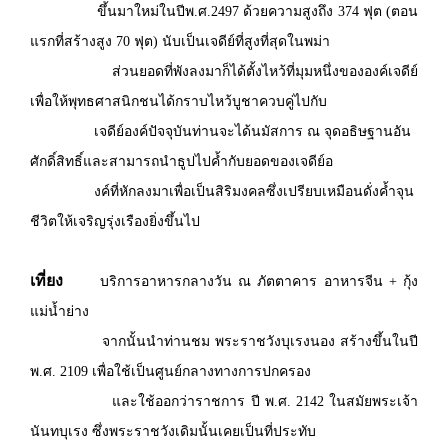
ขึ้นมาใหม่ในปีพ.ศ.2497 ด้วยความสูงถึง 374 ฟุต (ตอน
แรกที่สร้างสูง 70 ฟุต) นับเป็นเจดีย์ที่สูงที่สุดในพม่า
ส่วนยอดที่พังลงมาก็ได้ตั้งไหว้ที่มุมหนึ่งขององค์เจดีย์
เพื่อให้พุทธศาสนิกชนได้กราบไหว้บูชาควบคู่ไปกับ
เจดีย์องค์ปัจจุบันท่านจะได้นมัสการ ณ จุดอธิษฐานอัน
ศักดิ์สิทธิ์และสามารถนำธูปไปค้ำกับยอดของเจดีย์อ
งค์ที่หักลงมาเพื่อเป็นสิริมงคลซึ่งเปรียบเหมือนดั่งค้ำจุน
ชีวิตให้เจริญรุ่งเรืองยิ่งขึ้นไป
เที่ยง
บริการอาหารกลางวัน ณ ภัตตาคาร อาหารจีน + กุ้ง
แม่น้ำย่าง
จากนั้นนำท่านชม พระราชวังบุเรงนอง สร้างขึ้นในปี
พ.ศ. 2109 เพื่อใช้เป็นศูนย์กลางทางการปกครอง
และใช้ออกว่าราชการ ปี พ.ศ. 2142 ในสมัยพระเจ้า
นันทบุเรง ซึ่งพระราชวังเดิมนั้นเคยเป็นที่ประทับ