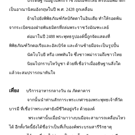
ประดิษฐานอยู่ในพระราชวังมัณฑะเลย์ ครั้งเมื่อพม่าตก
เป็นอาณานิคมอังกฤษในปี พ.ศ. 2428 ถูกเคลื่อน
ย้ายไปยังพิพิธภัณฑ์กัลป์กัตตาในอินเดีย ทำให้รอดพ้น
จากระเบิดของฝ่ายพันธมิตรที่ถล่มพระราชวังมัณฑะเลย์
ต่อมาในปี 2488 พระพุทธรูปองค์นี้ถูกจัดแสดงที่
พิพิธภัณฑ์วิกตอเรียและอัลเบิร์ต และด้านซ้ายมือจะเป็นรูปปั้น
นัตโบโบยี หรือ เทพทันใจ ซึ่งชาวพม่ารวมถึงชาวไทย
นิยมไปกราบไหว้บูชา ด้วยที่เชื่อว่าเมื่ออธิษฐานสิ่งใด
แล้วจะสมปรารถนาทันใจ
เที่ยง
บริการอาหารกลางวัน ณ ภัตตาคาร
จากนั้นนำท่านสักการะพระเกศาของพระพุทธเจ้าที่วัด
บารมี ที่เชื่อว่าพระเกศายังมีชีวิตอยู่จริง ด้วยองค์
พระเกศานั้นเมื่อนำมาวางบนมือจะสามารถเคลื่อนไหว
ได้ อีกทั้งวัดนี้ยังได้ชื่อว่าเป็นที่เก็บองค์พระบรมสารีริกธาตุ