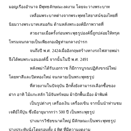
มอญเรืองอำนาจ มีพุทธลักษณะงดงาม โดยจะวางพระบาท
เหลื่อมพระบาทต่างจากพระพุทธไสยาสน์ของไทยที่
นิยมวางพระบาทเสมอกัน ด้านหลังพระองค์มีภาพวาดที่
สวยงามเมื่อครั้งก่อนพระพุธรูปองค์นี้ถูกปล่อยให้ทรุด
โทรมจนกลายเป็นเพียงกองอิฐท่ามกลางป่ารก
จนถึงปี พ.ศ. 2424เมื่ออังกฤษสร้างทางรถไฟสายพม่า
จึงได้พบพระนอนองค์นี้ จากนั้นในปี พ.ศ. 2491
หลังพม่าได้รับเอกราช ก็มีการบูรณปฏิสังขรณ์ใหม่
โดยทาสีและปิดทองใหม่ จนกลายเป็นพระพุทธรูป
ที่สวยงามในปัจจุบัน อีกทั้งยังสามารถเลือกซื้อของ
ฝาก อาทิ ไม้แกะสลัก ไม้จันทร์หอม ผ้าปักพื้นเมือง ผ้าพิมพ์
เป็นรูปต่างๆ เครื่องเงิน เครื่องเขิน จากนั้นนำท่านชม
เจดีย์ไจ๊ปุ่น ซึ่งมีอายุมากกว่า 500 ปี เป็นพระพุธรูป
ปางมารวิชัยขนาดใหญ่ มีลักษณะเป็นพระพุทธรูป
ปางประทับนั่งโดยรอบทั้ง 4 ทิศ ที่มีความงดงาม