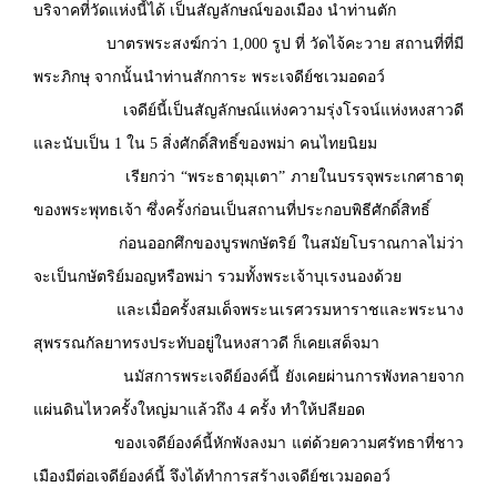
บริจาคที่วัดแห่งนี้ได้ เป็นสัญลักษณ์ของเมือง นำท่านตัก
บาตรพระสงฆ์กว่า 1,000 รูป ที่ วัดไจ้คะวาย สถานที่ที่มี
พระภิกษุ จากนั้นนำท่านสักการะ พระเจดีย์ชเวมอดอว์
เจดีย์นี้เป็นสัญลักษณ์แห่งความรุ่งโรจน์แห่งหงสาวดี
และนับเป็น 1 ใน 5 สิ่งศักดิ์สิทธิ์ของพม่า คนไทยนิยม
เรียกว่า “พระธาตุมุเตา” ภายในบรรจุพระเกศาธาตุ
ของพระพุทธเจ้า ซึ่งครั้งก่อนเป็นสถานที่ประกอบพิธีศักดิ์สิทธิ์
ก่อนออกศึกของบูรพกษัตริย์ ในสมัยโบราณกาลไม่ว่า
จะเป็นกษัตริย์มอญหรือพม่า รวมทั้งพระเจ้าบุเรงนองด้วย
และเมื่อครั้งสมเด็จพระนเรศวรมหาราชและพระนาง
สุพรรณกัลยาทรงประทับอยู่ในหงสาวดี ก็เคยเสด็จมา
นมัสการพระเจดีย์องค์นี้ ยังเคยผ่านการพังทลายจาก
แผ่นดินไหวครั้งใหญ่มาแล้วถึง 4 ครั้ง ทำให้ปลียอด
ของเจดีย์องค์นี้หักพังลงมา แต่ด้วยความศรัทธาที่ชาว
เมืองมีต่อเจดีย์องค์นี้ จึงได้ทำการสร้างเจดีย์ชเวมอดอว์