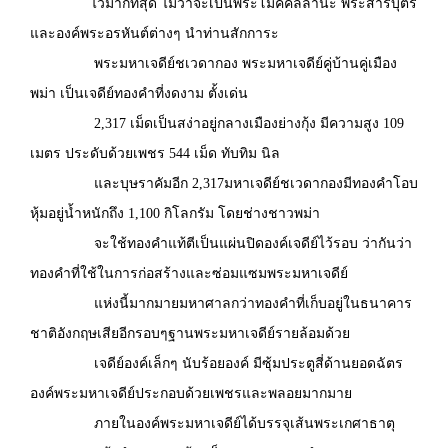
ไว้มากที่สุด ไม่ว่าจะเป็นพระโมคคัลลานะ พระสารีบุตร
และองค์พระอรหันต์ต่างๆ นำท่านสักการะ
พระมหาเจดีย์ชเวดากอง พระมหาเจดีย์คู่บ้านคู่เมือง
พม่า เป็นเจดีย์ทองคำที่งดงาม ตั้งเด่น
2,317 เม็ดเป็นสง่าอยู่กลางเมืองย่างกุ้ง มีความสูง 109
เมตร ประดับด้วยเพชร 544 เม็ด ทับทิม นิล
และบุษราคัมอีก 2,317มหาเจดีย์ชเวดากองมีทองคำโอบ
หุ้มอยู่น้ำหนักถึง 1,100 กิโลกรัม โดยช่างชาวพม่า
จะใช้ทองคำแท้ตีเป็นแผ่นปิดองค์เจดีย์ไว้รอบ ว่ากันว่า
ทองคำที่ใช้ในการก่อสร้างและซ่อมแซมพระมหาเจดีย์
แห่งนี้มากมายมหาศาลกว่าทองคำที่เก็บอยู่ในธนาคาร
ชาติอังกฤษเสียอีกรอบๆฐานพระมหาเจดีย์รายล้อมด้วย
เจดีย์องค์เล็กๆ นับร้อยองค์ มีซุ้มประตูสี่ด้านยอดฉัตร
องค์พระมหาเจดีย์ประกอบด้วยเพชรและพลอยมากมาย
ภายในองค์พระมหาเจดีย์ได้บรรจุเส้นพระเกศาธาตุ