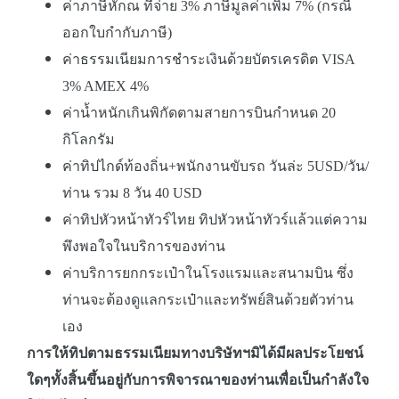
ค่าภาษีหักณ ที่จ่าย 3% ภาษีมูลค่าเพิ่ม 7% (กรณี
ออกใบกำกับภาษี)
ค่าธรรมเนียมการชำระเงินด้วยบัตรเครดิต VISA
3% AMEX 4%
ค่าน้ำหนักเกินพิกัดตามสายการบินกำหนด 20
กิโลกรัม
ค่าทิปไกด์ท้องถิ่น+พนักงานขับรถ วันล่ะ 5USD/วัน/
ท่าน รวม 8 วัน 40 USD
ค่าทิปหัวหน้าทัวร์ไทย ทิปหัวหน้าทัวร์แล้วแต่ความ
พึงพอใจในบริการของท่าน
ค่าบริการยกกระเป๋าในโรงแรมและสนามบิน ซึ่ง
ท่านจะต้องดูแลกระเป๋าและทรัพย์สินด้วยตัวท่าน
เอง
การให้ทิปตามธรรมเนียมทางบริษัทฯมิได้มีผลประโยชน์
ใดๆทั้งสิ้นขึ้นอยู่กับการพิจารณาของท่านเพื่อเป็นกำลังใจ