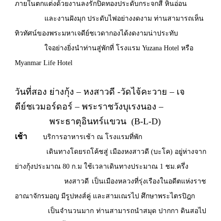
ภายในตกแต่งด้วยงานลงรักปิดทองประดับกระจกสี หินอ่อน
และงานฝังมุก ประดับไฟอย่างงดงาม ท่านสามารถเห็น
ทิวทัศน์ของพระมหาเจดีย์ชเวดากองได้งดงามน่าประทับ
ใจอย่างยิ่งนำท่านสู่พักที่ โรงแรม Yuzana Hotel หรือ
Myanmar Life Hotel
วันที่สอง ย่างกุ้ง – หงสาวดี -วัดไจ้คะวาย – เจ
ดีย์ชเวมอร์ดอร์ – พระราชวังบุเรงนอง –
พระธาตุอินทร์แขวน (B-L-D)
เช้า
บริการอาหารเช้า ณ โรงแรมที่พัก
เดินทางโดยรถโค้ชสู่ เมืองหงสาวดี (บะโค) อยู่ห่างจาก
ย่างกุ้งประมาณ 80 ก.ม ใช้เวลาเดินทางประมาณ 1 ชม.ครึ่ง
หงสาวดี เป็นเมืองหลวงที่รุ่งเรืองในอดีตแห่งราช
อาณาจักรมอญ มีรูปหงส์คู่ และสามเณรไป ศึกษาพระไตรปิฎก
เป็นจำนวนมาก ท่านสามารถนำสมุด ปากกา ดินสอไป