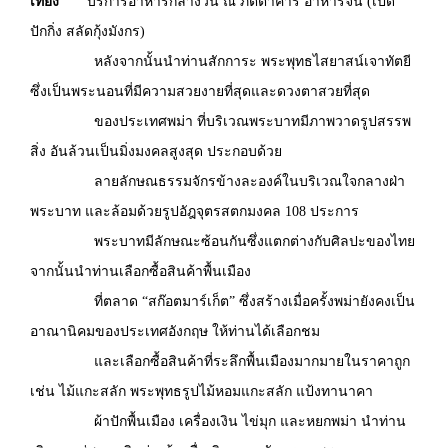
เที่ยง
บริการอาหารกลางวัน ณ ภัตตาคาร อาหารจีน (เป็ด
ปักกิ่ง สลัดกุ้งมังกร)
หลังจากนั้นนำท่านสักการะ พระพุทธไสยาสน์เจาทัตยี
ซึ่งเป็นพระนอนที่มีความสวยงายที่สุดและดวงตาสวยที่สุด
ของประเทศพม่า ที่บริเวณพระบาทมีภาพวาดรูปสรรพ
สิ่ง อันล้วนเป็นมิ่งมงคลสูงสุด ประกอบด้วย
ลายลักษณธรรมจักรข้างละองค์ในบริเวณใจกลางฝ่า
พระบาท และล้อมด้วยรูปอัฎจุตรสตกมงคล 108 ประการ
พระบาทมีลักษณะซ้อนกันซึ่งแตกต่างกับศิลปะของไทย
จากนั้นนำท่านเลือกซื้อสินค้าพื้นเมือง
ที่ตลาด “สก๊อตมาร์เก็ต” ซึ่งสร้างเมื่อครั้งพม่ายังคงเป็น
อาณานิคมของประเทศอังกฤษ ให้ท่านได้เลือกชม
และเลือกซื้อสินค้าที่ระลึกพื้นเมืองมากมายในราคาถูก
เช่น ไม้แกะสลัก พระพุทธรูปไม้หอมแกะสลัก แป้งทานาคา
ผ้าปักพื้นเมือง เครื่องเงิน ไข่มุก และหยกพม่า นำท่าน