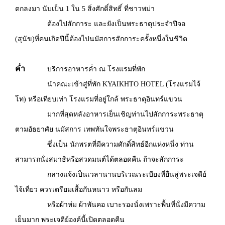
ตกลงมา นับเป็น 1 ใน 5 สิ่งศักดิ์สิทธิ์ ที่ชาวพม่า
ต้องไปสักการะ และยังเป็นพระธาตุประจำปีจอ
(สุนัข)ที่คนเกิดปีนี้ต้องไปนมัสการสักการะครั้งหนึ่งในชีวิต
ค่ำ
บริการอาหารค่ำ ณ โรงแรมที่พัก
นำคณะเข้าสู่ที่พัก KYAIKHTO HOTEL (โรงแรมไจ้
โท) หรือเทียบเท่า โรงแรมที่อยู่ใกล้ พระธาตุอินทร์แขวน
มากที่สุดหลังอาหารเย็นเชิญท่านไปสักการะพระธาตุ
ตามอัธยาศัย นมัสการ เทพทันใจพระธาตุอินทร์แขวน
ซึ่งเป็น นักพรตที่มีความศักดิ์สิทธ์อีกแห่งหนึ่ง ท่าน
สามารถนั่งสมาธิหรือสวดมนต์ได้ตลอดคืน ถ้าจะสักการะ
กลางแจ้งเป็นเวลานานบริเวณระเบียงที่ยื่นสู่พระเจดีย์
ไจ้เที่ยว ควรเตรียมเสื้อกันหนาว หรือกันลม
หรือผ้าห่ม ผ้าพันคอ เบาะรองนั่งเพราะพื้นที่นั่งมีความ
เย็นมาก พระเจดีย์องค์นี้เปิดตลอดคืน