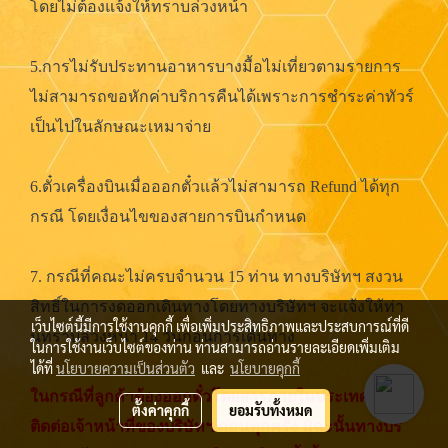
โดยไม่ต้องแจ้งให้ทราบล่วงหน้า
5.การไม่รับประทานอาหารบางมื้อไม่เที่ยวตามรายการ
ไม่สามารถขอหักค่าบริการคืนได้เพราะการชำระค่าทัวร์
เป็นไปในลักษณะเหมาจ่าย
6.ตั๋วเครื่องบินเมื่อออกตั๋วแล้วไม่สามารถ Refund ได้ทุก
กรณี โดยเงื่อนไขของสายการบินกำหนด
7. กรณีที่คณะไม่ครบจำนวน 15 ท่าน ทางบริษัทฯ สงวน
สิทธิ์ในการงดออกเดินทางโดยทางบริษัทฯ จะแจ้งให้ท่า
เว็บไซต์นี้มีการใช้งานคุกกี้ เพื่อเพิ่มประสิทธิภาพและประสบการณ์ที่ดี
นทราบล่วงหน้า 14 วันก่อนการเดินทาง
ในการใช้งานเว็บไซต์ของท่าน ท่านสามารถอ่านรายละเอียดเพิ่มเติม
ได้ที่
นโยบายความเป็นส่วนตัว
และ
นโยบายคุกกี้
ในกรณีที่ลูกค้าต้องออกตั๋วโดยสารภายในประเทศ กรุณา
ตั้งค่าคุกกี้
ยอมรับทั้งหมด
ติดต่อเจ้าหน้าที่ของบริษัทฯ ก่อนทุกครั้ง มิฉะนั้นทางบริ