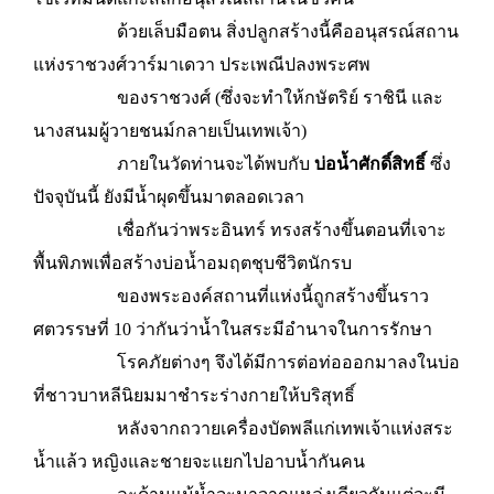
ด้วยเล็บมือตน สิ่งปลูกสร้างนี้คืออนุสรณ์สถาน
แห่งราชวงศ์วาร์มาเดวา ประเพณีปลงพระศพ
ของราชวงศ์ (ซึ่งจะทำให้กษัตริย์ ราชินี และ
นางสนมผู้วายชนม์กลายเป็นเทพเจ้า)
ภายในวัดท่านจะได้พบกับ
บ่อน้ำศักดิ์สิทธิ์
ซึ่ง
ปัจจุบันนี้ ยังมีน้ำผุดขึ้นมาตลอดเวลา
เชื่อกันว่าพระอินทร์ ทรงสร้างขึ้นตอนที่เจาะ
พื้นพิภพเพื่อสร้างบ่อน้ำอมฤตชุบชีวิตนักรบ
ของพระองค์สถานที่แห่งนี้ถูกสร้างขึ้นราว
ศตวรรษที่ 10 ว่ากันว่าน้ำในสระมีอำนาจในการรักษา
โรคภัยต่างๆ จึงได้มีการต่อท่อออกมาลงในบ่อ
ที่ชาวบาหลีนิยมมาชำระร่างกายให้บริสุทธิ์
หลังจากถวายเครื่องบัดพลีแก่เทพเจ้าแห่งสระ
น้ำแล้ว หญิงและชายจะแยกไปอาบน้ำกันคน