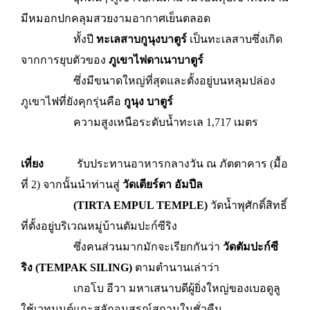
มีหมอกปกคลุมสวยงามอากาศเย็นตลอด
ทั้งปี
ทะเลสาบกูนุงบาตูร์
เป็นทะเลสาบซึ่งเกิด
จากการยุบตัวของ
ภูเขาไฟดาเนาบาตูร์
ซึ่งมีขนาดใหญ่ที่สุดและตั้งอยู่บนหลุมปล่อง
ภูเขาไฟที่ยังคุกรุ่นคือ
กูนุง บาตูร์
ความสูงเหนือระดับน้ำทะเล 1,717 เมตร
เที่ยง
รับประทานอาหารกลางวัน ณ ภัตตาคาร (มื้อ
ที่ 2)
จากนั้น
นำท่านสู่
วัดเตียร์ตา อัมปีล
(TIRTA EMPUL TEMPLE)
วัดน้ำพุศักดิ์สิทธิ์
ที่ตั้งอยู่บริเวณหมู่บ้านตัมปะก์ซีริง
ซึ่งคนส่วนมากมักจะเรียกกันว่า
วัดตัมปะก์ซี
ริง
(TEMPAK SILING)
ตามตำนานเล่าว่า
เกอโบ อีวา มหาเสนาบดีผู้ยิ่งใหญ่ของเบอดูลู
ใช้เวทมนต์แกะสลักอนุสรณ์สถานในชั่วคืน