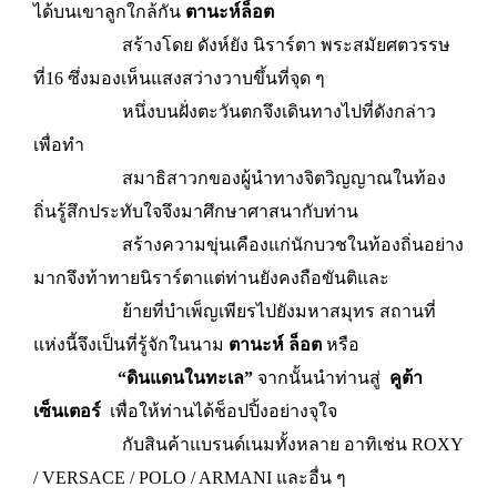
ได้บนเขาลูกใกล้กัน
ตานะห์ล็อต
สร้างโดย ดังห์ยัง นิราร์ตา พระสมัยศตวรรษ
ที่16 ซึ่งมองเห็นแสงสว่างวาบขึ้นที่จุด ๆ
หนึ่งบนฝั่งตะวันตกจึงเดินทางไปที่ดังกล่าว
เพื่อทำ
สมาธิสาวกของผู้นำทางจิตวิญญาณในท้อง
ถิ่นรู้สึกประทับใจจึงมาศึกษาศาสนากับท่าน
สร้างความขุ่นเคืองแก่นักบวชในท้องถิ่นอย่าง
มากจึงท้าทายนิราร์ตาแต่ท่านยังคงถือขันติและ
ย้ายที่บำเพ็ญเพียรไปยังมหาสมุทร สถานที่
แห่งนี้จึงเป็นที่รู้จักในนาม
ตานะห์ ล็อต
หรือ
“ดินแดนในทะเล”
จากนั้นนำท่านสู่
คูต้า
เซ็นเตอร์
เพื่อให้ท่านได้ช็อปปิ้งอย่างจุใจ
กับสินค้าแบรนด์เนมทั้งหลาย อาทิเช่น ROXY
/ VERSACE / POLO / ARMANI และอื่น ๆ