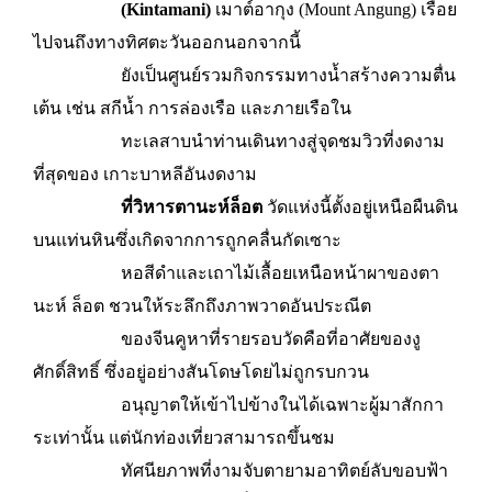
(Kintamani)
เมาต์อากุง (Mount Angung) เรื่อย
ไปจนถึงทางทิศตะวันออกนอกจากนี้
ยังเป็นศูนย์รวมกิจกรรมทางน้ำสร้างความตื่น
เต้น เช่น สกีน้ำ การล่องเรือ และภายเรือใน
ทะเลสาบนำท่านเดินทางสู่จุดชมวิวที่งดงาม
ที่สุดของ เกาะบาหลีอันงดงาม
ที่วิหารตานะห์ล็อต
วัดแห่งนี้ตั้งอยู่เหนือผืนดิน
บนแท่นหินซึ่งเกิดจากการถูกคลื่นกัดเซาะ
หอสีดำและเถาไม้เลื้อยเหนือหน้าผาของตา
นะห์ ล็อต ชวนให้ระลึกถึงภาพวาดอันประณีต
ของจีนคูหาที่รายรอบวัดคือที่อาศัยของงู
ศักดิ์สิทธิ์ ซึ่งอยู่อย่างสันโดษโดยไม่ถูกรบกวน
อนุญาตให้เข้าไปข้างในได้เฉพาะผู้มาสักกา
ระเท่านั้น แต่นักท่องเที่ยวสามารถขึ้นชม
ทัศนียภาพที่งามจับตายามอาทิตย์ลับขอบฟ้า