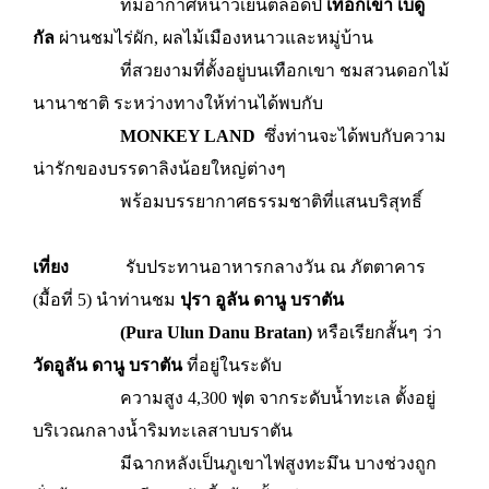
ที่มีอากาศหนาวเย็นตลอดปี
เทือกเขา
เบดู
กัล
ผ่านชมไร่ผัก, ผลไม้เมืองหนาวและหมู่บ้าน
ที่สวยงามที่ตั้งอยู่บนเทือกเขา ชมสวนดอกไม้
นานาชาติ ระหว่างทางให้ท่านได้พบกับ
MONKEY LAND
ซึ่งท่านจะได้พบกับความ
น่ารักของบรรดาลิงน้อยใหญ่ต่างๆ
พร้อมบรรยากาศธรรมชาติที่แสนบริสุทธิ์
เที่ยง
รับประทานอาหารกลางวัน ณ ภัตตาคาร
(มื้อที่ 5) นำท่านชม
ปุรา อูลัน ดานู บราตัน
(Pura Ulun
Danu Bratan)
หรือเรียกสั้นๆ ว่า
วัดอูลัน ดานู บราตัน
ที่อยู่ในระดับ
ความสูง 4,300 ฟุต จากระดับน้ำทะเล ตั้งอยู่
บริเวณกลางน้ำริมทะเลสาบบราตัน
มีฉากหลังเป็นภูเขาไฟสูงทะมึน บางช่วงถูก