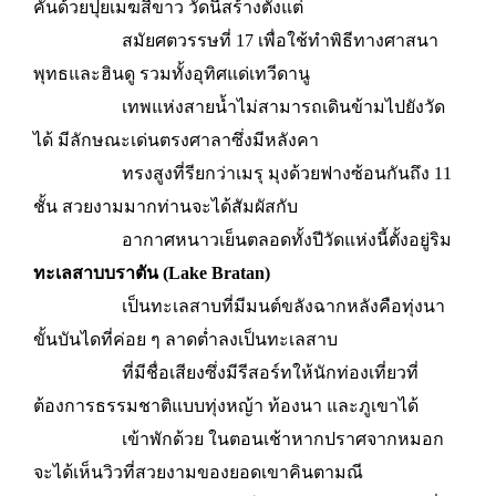
คั่นด้วยปุยเมฆสีขาว วัดนี้สร้างตั้งแต่
สมัยศตวรรษที่ 17 เพื่อใช้ทำพิธีทางศาสนา
พุทธและฮินดู รวมทั้งอุทิศแด่เทวีดานู
เทพแห่งสายน้ำไม่สามารถเดินข้ามไปยังวัด
ได้ มีลักษณะเด่นตรงศาลาซึ่งมีหลังคา
ทรงสูงที่รียกว่าเมรุ มุงด้วยฟางซ้อนกันถึง 11
ชั้น สวยงามมากท่านจะได้สัมผัสกับ
อากาศหนาวเย็นตลอดทั้งปีวัดแห่งนี้ตั้งอยู่ริม
ทะเลสาบบราตัน (Lake Bratan)
เป็นทะเลสาบที่มีมนต์ขลังฉากหลังคือทุ่งนา
ขั้นบันไดที่ค่อย ๆ ลาดต่ำลงเป็นทะเลสาบ
ที่มีชื่อเสียงซึ่งมีรีสอร์ทให้นักท่องเที่ยวที่
ต้องการธรรมชาติแบบทุ่งหญ้า ท้องนา และภูเขาได้
เข้าพักด้วย ในตอนเช้าหากปราศจากหมอก
จะได้เห็นวิวที่สวยงามของยอดเขาคินตามณี