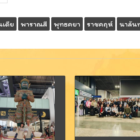
ินเดีย
พาราณสี
พุทธคยา
ราชคฤห์
นาลัน