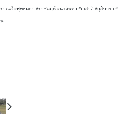
ราณสี #พุทธคยา #ราชคฤห์ #นาลันทา #เวสาลี #กุสินารา #ลุม
าน