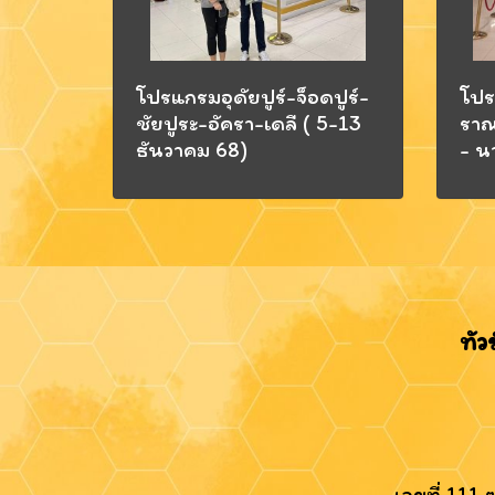
โปรแกรมอุดัยปูร์-จ็อดปูร์-
โปร
ชัยปูระ-อัครา-เดลี ( 5-13
ราณ
ธันวาคม 68)
- น
ทัว
เลขที่ 111