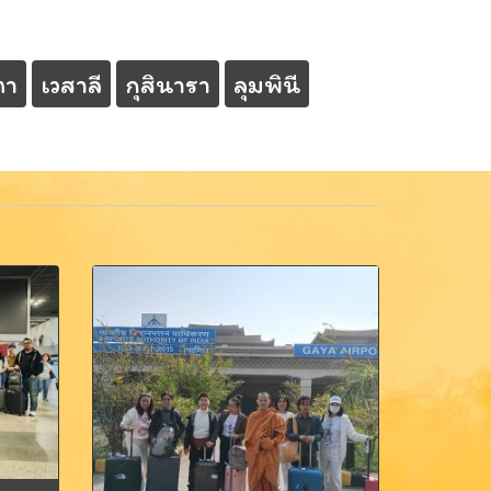
ทา
เวสาลี
กุสินารา
ลุมพินี