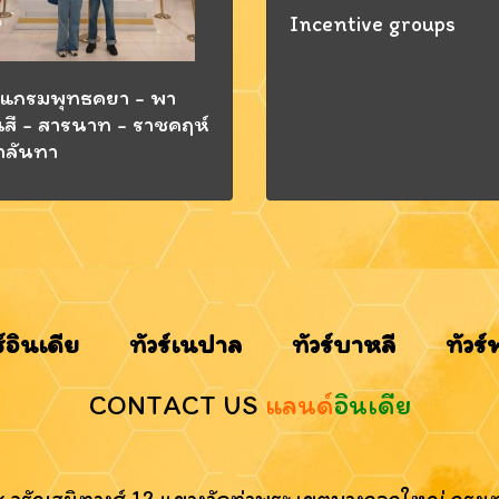
Incentive groups
แกรมพุทธคยา - พา
สี - สารนาท - ราชคฤห์
าลันทา
ร์อินเดีย
ทัวร์เนปาล
ทัวร์บาหลี
ทัวร์
CONTACT US
แลนด์
อินเดีย
 ซ.จรัญสนิทวงศ์ 12 แขวงวัดท่าพระ เขตบางกอกใหญ่ กรุ