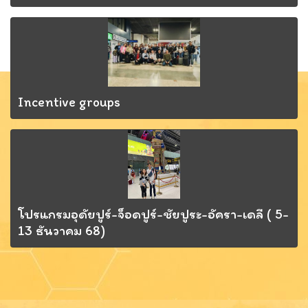
Incentive groups
โปรแกรมอุดัยปูร์-จ็อดปูร์-ชัยปูระ-อัครา-เดลี ( 5-
13 ธันวาคม 68)